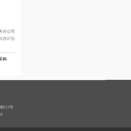
关分公司
05月07日
采购
613号
d