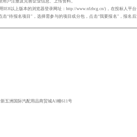
.cn/)办理用户注册及完善企业信息、上传资料。
上版本的浏览器登录网址：http://www.nfzbcg.cn/)，在投标人平
点击“待报名项目”，选择需参与的项目或分包，点击“我要报名”，报名后
线旁新五洲国际汽配用品商贸城A1幢611号