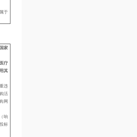
属于
国家
医疗
用其
严重违
采购活
采购网
（响
投标