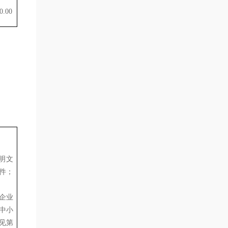
0.00
明文
件；
企业
中小
见第