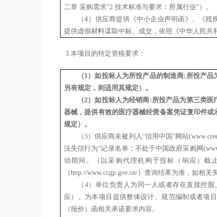
二章 采购需求“
2.
技术标准与要求：所属行业”）。
4
（
）供应商提供《中小企业声明函》、《残
提供虚假材料谋取中标、成交，依照《中华人民共
3.本项目的特定资格要求：
（
1）如投标人为所投产品的制造商:所投产
另有规定，则适用其规定）。
（
2）如投标人为经销商:所投产品为第三类
器械，提供有效的医疗器械经营备案凭证复印件或
规定）。
（
3
）
供应商未被列入
“信用中国”网站(www.c
法失信行为”记录名单；不处于中国政府采购网(www.
动期间。（以采购代理机构于投标（响应）截止时间当天在
（http://www.ccgp.gov.cn/）查询结果
（
4
）单位负责人为同一人或者存在直接控股
应）。为本项目提供整体设计、规范编制或者项目
（报价）函相关承诺要求内容。