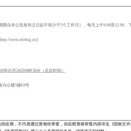
期限自本公告发布之日起不得少于
5个工作日），每天上午
9:00
至
12:00
，
tp://www.nfzbcg.cn/)
026年
05
月
28
日
09
时
30
分（北京时间）
发办公楼5楼03号
的供应商，不代表通过资格性审查，供应商资格审查内容详见
《招标文件