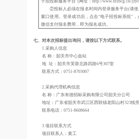
子招投标服务平台”(网址：http://www.nfzbcg
②投标人必须在报名时间内登录服务平台(请使用IE8以
窗口使用。登录成功后，点击“电子招投标系统”，
微信支付报名费用，即为报名成功。
七、对本次招标提出询问，请按以下方式联系。
1.采购人信息
名
称：韶关市中心血站
地
址：
韶关市芙蓉北路四路
6号307室
联系方式：
0751-8703007
2.采购代理机构信息
名
称：
广东有德招标采购有限公司韶关分公司
地址：广东省
韶关市武江区西联镇老阳山村
323
联系
电话
：
0751-8608664
3.项目联系方式
项目联系人：
黄工