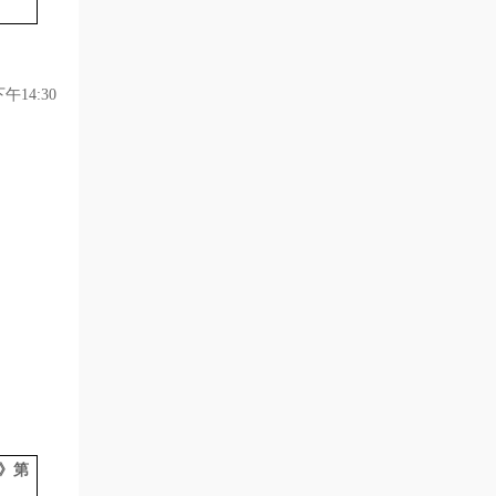
下午
14:30
》
第