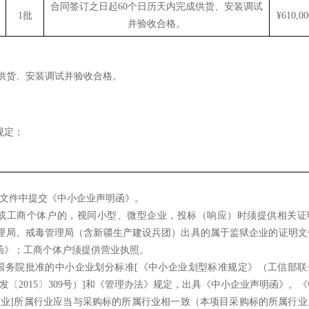
合同签订之日起
60个日历天内完成供货、安装调试
1批
¥610,00
并验收合格。
成供货、安装调试并验收合格。
规定；
文件中提交《中小企业声明函》。
或工商个体户的，视同小型、微型企业，投标（响应）时须提供相关证
理局、戒毒管理局（含新疆生产建设兵团）出具的属于监狱企业的证明文
函》；工商个体户须提供营业执照。
国务院批准的中小企业划分标准
[
《中小企业划型标准规定》（工信部联
发〔
2015
〕
309
号）
]
和《管理办法》规定，出具《中小企业声明函》。《
企业
]
所属行业应当与采购标的所属行业相一致（本项目采购标的所属行业