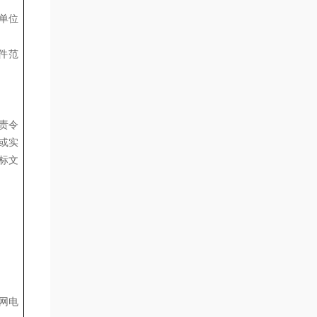
单位
件范
责令
或实
标文
网电