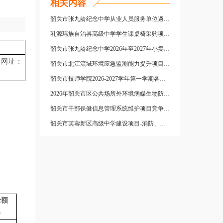
相关内容
韶关市张九龄纪念中学从业人员服务单位遴选项目（二次）中标结果公告
乳源瑶族自治县高级中学学生课桌椅采购项目成交结果公告
韶关市张九龄纪念中学2026年至2027年小卖部供货入库资格采购项目中标结果公告
(网址：
韶关市北江流域环境应急监测能力提升项目中标结果公告
韶关市技师学院2026-2027学年第一学期各教学系新增实训耗材及低值工量具仪器采购项目招标公告
2026年韶关市区公共场所外环境病媒生物防治服务项目招标公告
韶关市干部保健信息管理系统维护项目竞争性磋商公告
韶关市芙蓉新区高级中学建设项目-消防、暖通工程失败公告
金额
）