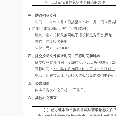
（
5
）已登记报名并获取本项目采购文件。
三、获取招标文件
时间：
2026年
05
月
07
日起至
2026年
05
月
13
日（提供
至
17:30
（北京时间，法定节假日除外）
地点：
南方招标采购网电子招投标服务平台
(网址：ht
方式：网上报名获取
售价（元）：
¥
300.00
四、提交投标文件
截止时间、开标时间和地点
提交投标文件时间
：
2026年
05
月
28
日
09
时
00
分至
2
开标
时间
：
2026年
05
月
28
日
09
时
30
分
（北京时间）
地点：韶关市武江区百旺大道
42号莞韶双创中心研
五、公告期限
自本公告发布之日起
5个工作日。
六、其他补充事宜
（
1）已办理本项目报名并成功获取招标文件