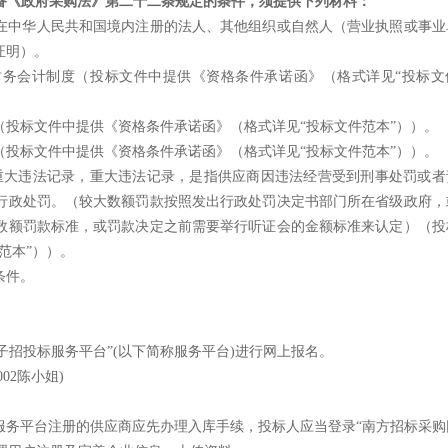
备《政府采购法》第二十二条规定的条件，须提供下列材料：
在中华人民共和国境内注册的法人、其他组织或自然人（营业执照或事业
证明）。
财务会计制度（
投标文件中提供《资格条件承诺函》（格式详见
“
投标
文
（
投标文件中提供《资格条件承诺函》（格式详见
“
投标
文件范本
”）
）。
（
投标文件中提供《资格条件承诺函》（格式详见
“
投标
文件范本
”）
）。
重大违法记录，重大违法记录，是指供应商因违法经营受到刑事处罚或者
行政处罚。（较大数额罚款按照发出行政处罚决定书部门所在省级政府，
数额罚款标准，或罚款决定之前需要举行听证会的金额标准来认定）
（
投
范本
”）
）。
条件。
子招投标服务平台”(以下简称服务平台)进行网上报名。
5002陈小姐)
服务平台注册的供应商应先办理入库手续，投标人应当登录“南方招标采购