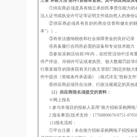
三章
评标方法
附件
1
资格审查表。其中供应商应具
①供应商必须是具有独立承担民事责任能力的
法人证书或执业许可证等证明文件或自然人的身份
②供应商必须具有良好的商业信誉和健全的
本
”）
）。
③有依法缴纳税收和社会保障资金的良好记录
④具备履行合同所必需的设备和专业技术能力
⑤
参加采购活动前
3年内，在经营活动中没有
停产停业、吊销许可证或者执照、较大数额罚款等
行垂直领导的国务院有关行政主管部门制定的较大
件中提供《资格条件承诺函》（格式详见
“
投标
文件
⑥供应商必须符合法律、行政法规规定的其他
（
2）供应商报名须提交的资料：
※网上报名
1.参与本项目的投标人采用“南方招标采购网电
2.报名事宜(技术支持：17768800676/0751-870
(1)报名流程：
①平台注册：未在南方招标采购网电子招投标