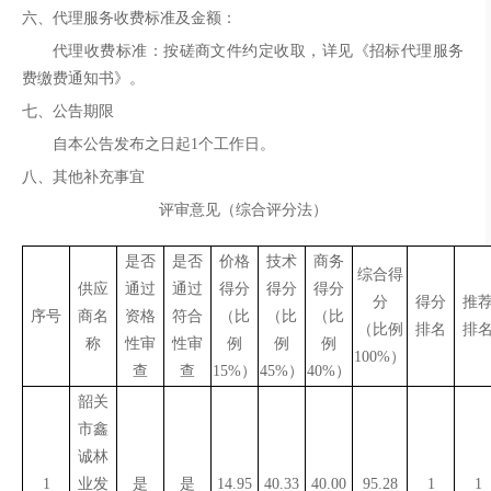
六、代理服务收费标准及金额：
代理收费标准：
按磋商文件约定收取
，详见《招标代理服务
费缴费通知书》
。
七、公告期限
自本公告发布之日起
1个工作日。
八、
其他补充事宜
评审意见（综合评分法）
是否
是否
价格
技术
商务
综合得
供应
通过
通过
得分
得分
得分
分
得分
推
序号
商名
资格
符合
（比
（比
（比
（比例
排名
排
称
性审
性审
例
例
例
100%）
查
查
15%）
45%）
40%）
韶关
市鑫
诚林
1
业发
是
是
14.95
40.33
40.00
95.28
1
1