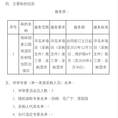
四、
主要标的信息
服务类：
标的名
序号
服务范围
服务要求
服务期
服务标准
称
南岭国
详见本项
详见本项
合同签订之日起
详见本项
家公园
目《采购
目《采购
至
2025年12月31
目《采购
候选区
1
文件》第
文件》第
日，维护期4个
文件》第
松材线
三章：采
三章：采
月（至2026年4
三章：采
虫防治
购需求
购需求
月30日）
购需求
项目
五、评审专家（单一来源采购人员）名单：
1、评审委员会总人数：3
2、随机抽取专家名单：招桐、毛广宁、谭甜甜
3、采购人代表名单：/
4、自行选定专家名单：/