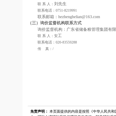
刘先生
联
系
人：
联系电话：
0751-8219991
联系邮箱：
hezhenghelian@163.com
（
三
）
询价
监督机构联系方式
询价
监督机构：广东省储备粮管理集团有
工
联
系
人：安
联系电话：
020-83559288
传
真：
/
免责声明：
本页面提供的内容是按照《中华人民共和