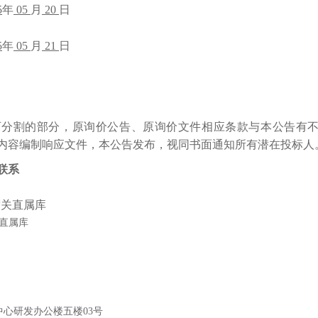
5
年
05
月
20
日
5
年
05
月
21
日
可分割的部分，原
询价
公告、原
询价
文件相应条款与本公告有
内容编制响应文件，本公告发布，视同书面通知所有潜在
投标人
联系
韶关直属库
关直属库
中心研发办公楼五楼03号