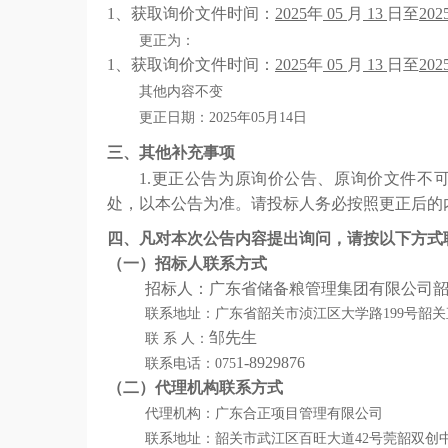
1、
获取
询价
文件
时间
：
202
5
年
05
月
13
日至
202
更正为：
1
、
获取
询价
文件
时间
：
202
5
年
05
月
13
日至
202
其他内容不变
更正日期：
2025年05月
14
日
三、其他补充事项
1.更正公告为原
询价
公告、原
询价
文件不
处，以本公告为准。请
投标人
务必按照更正后的
四、凡对本次公告内容提出询问，请按以下方式
（一）招标
人联系方式
招标
人：广东省储备粮管理集团有限公司
联系地址：广东省韶关市浈江区大学路
199号韶
邹先生
联
系
人：
1
-
8929876
联系电话：
075
（二）
代理机构联系方式
代理机构：
广东合正项目管理有限公司
联系地址：韶关市武江区百旺大道
42号莞韶双创