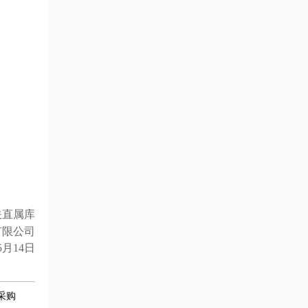
关直属库
有限公司
5
月
14
日
采购